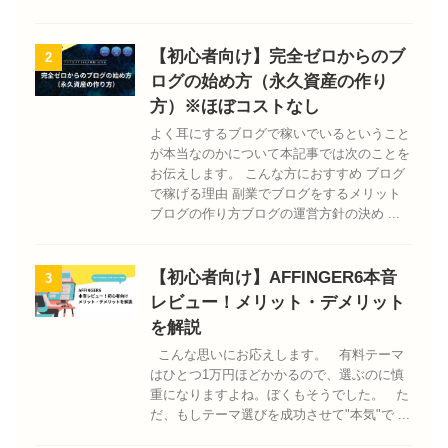
【初心者向け】完全ゼロからのブ
2
ログの始め方（永久資産の作り
方）※ほぼコストなし
よく耳にするブログで稼いでいるということ
が本当なのかについて本記事では次のことを
お伝えします。 こんな方におすすめ ブログ
で稼げる理由 副業でブログをするメリット
ブログの作り方ブログの運営方針の決め ...
【初心者向け】AFFINGER6本音
3
レビュー！メリット・デメリット
を解説
こんな思いにお応えします。 有料テーマ
はひとつ1万円ほどかかるので、選ぶのに慎
重になりますよね。ぼくもそうでした。 た
だ、もしテーマ選びを成功させて"本気"で ...