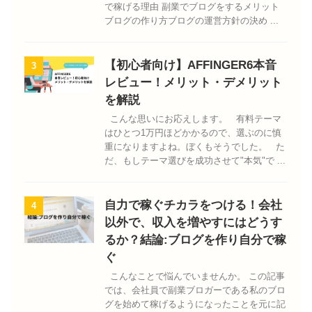
で稼げる理由 副業でブログをするメリット
ブログの作り方ブログの運営方針の決め ...
【初心者向け】AFFINGER6本音
3
レビュー！メリット・デメリット
を解説
こんな思いにお応えします。 有料テーマ
はひとつ1万円ほどかかるので、選ぶのに慎
重になりますよね。ぼくもそうでした。 た
だ、もしテーマ選びを成功させて"本気"で ...
自力で稼ぐチカラをつける！会社
4
以外で、収入を増やすにはどうす
るか？結論:ブログを作り自分で稼
ぐ
こんなことで悩んでいませんか。 この記事
では、会社員で副業ブロガーである私のブロ
グを始めて稼げるようになったことを元に記