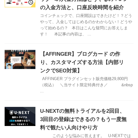
の入金方法と、口座反映時間を紹介
コインチェックで、口座開設はできたけど！？どう
やって、入金してはじめるのかわからない！どうや
って始めるの？ 本日はこんな疑問にお答えしま
す！ 本記事の内容は、 ...
【AFFINGER】ブログカード の作
り、カスタマイズする方法【内部リ
ンクでSEO対策】
AFFINGER プラグインセット販売価格29,800円
（税込） ＼当サイト限定特典付き／ &nbsp
...
U-NEXTの無料トライアルを2回目、
3回目の登録はできるの？もう一度無
料で観たい人向けやり方
このような悩みに答えます。 U-NEXTでは