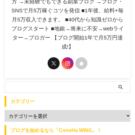
方 →未経験でもできる副業ブログ →ブログ・
SNSで月5万稼ぐコツを発信 ■1年後、給料+毎
月5万収入できます。 ■40代から知識ゼロから
ブログスタート ■地銀→将来に不安→webライ
ター→ブロガー 【ブログ開始1年で月5万円達
成!】
カテゴリー
ブログを始めるなら「ConoHa WING」！