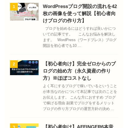
WordPressブログ開設の流れを42
1
枚の画像を使って解説【初心者向
けブログの作り方】
ブログを始めるにはどうすれば良いかにつ
いての記事です。 こんなお悩みを解決し
ます。 WordPress（ワードプレス）ブログ
開設を初心者でも10 ...
【初心者向け】完全ゼロからのブ
2
ログの始め方（永久資産の作り
方）※ほぼコストなし
よく耳にするブログで稼いでいるということ
が本当なのかについて本記事では次のことを
お伝えします。 こんな方におすすめ ブログ
で稼げる理由 副業でブログをするメリット
ブログの作り方ブログの運営方針の決め ...
【初心者向け】AFFINGER6本音
3