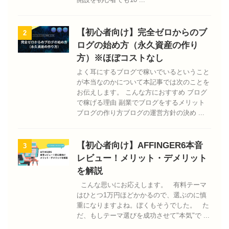
【初心者向け】完全ゼロからのブ
2
ログの始め方（永久資産の作り
方）※ほぼコストなし
よく耳にするブログで稼いでいるということ
が本当なのかについて本記事では次のことを
お伝えします。 こんな方におすすめ ブログ
で稼げる理由 副業でブログをするメリット
ブログの作り方ブログの運営方針の決め ...
【初心者向け】AFFINGER6本音
3
レビュー！メリット・デメリット
を解説
こんな思いにお応えします。 有料テーマ
はひとつ1万円ほどかかるので、選ぶのに慎
重になりますよね。ぼくもそうでした。 た
だ、もしテーマ選びを成功させて"本気"で ...