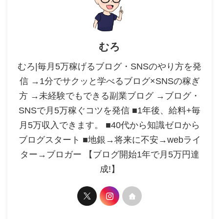
むろ
むろ|毎月5万稼げるブログ・SNSのやり方を発
信 →1分でサクッと学べるブログ×SNSの稼ぎ
方 →未経験でもできる副業ブログ →ブログ・
SNSで月5万稼ぐコツを発信 ■1年後、給料+毎
月5万収入できます。 ■40代から知識ゼロから
ブログスタート ■地銀→将来に不安→webライ
ター→ブロガー 【ブログ開始1年で月5万円達
成!】