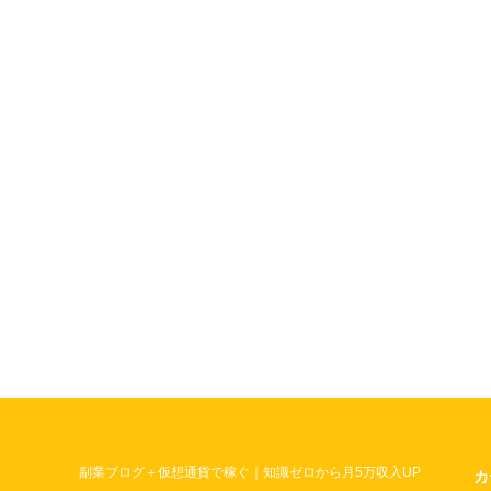
副業ブログ＋仮想通貨で稼ぐ｜知識ゼロから月5万収入UP
カ