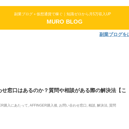
副業ブログ＋仮想通貨で稼ぐ｜知識ゼロから月5万収入UP
MURO BLOG
副業ブログをはじめ
い合わせ窓口はあるのか？質問や相談がある際の解決法【こ
NGER購入にあたって
,
AFFINGER購入後
,
お問い合わせ窓口
,
相談
,
解決法
,
質問