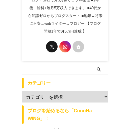
ログ・SNSで月5万稼ぐコツを発信 ■1年
後、給料+毎月5万収入できます。 ■40代か
ら知識ゼロからブログスタート ■地銀→将来
に不安→webライター→ブロガー 【ブログ
開始1年で月5万円達成!】
カテゴリー
ブログを始めるなら「ConoHa
WING」！