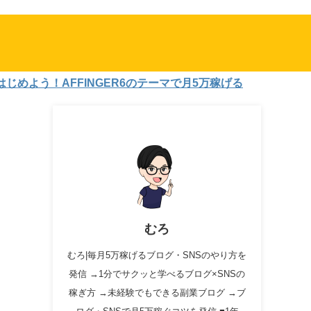
よう！AFFINGER6のテーマで月5万稼げる
むろ
むろ|毎月5万稼げるブログ・SNSのやり方を
発信 →1分でサクッと学べるブログ×SNSの
稼ぎ方 →未経験でもできる副業ブログ →ブ