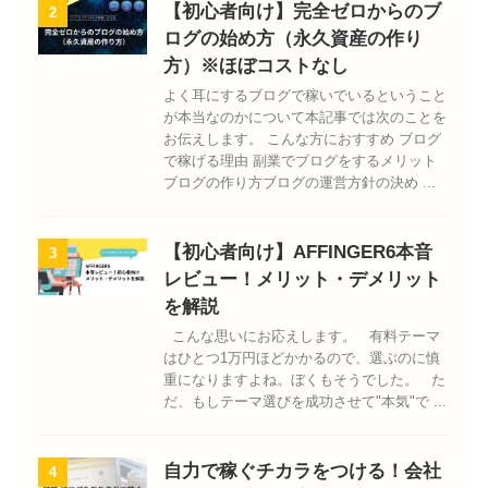
【初心者向け】完全ゼロからのブ
2
ログの始め方（永久資産の作り
方）※ほぼコストなし
よく耳にするブログで稼いでいるということ
が本当なのかについて本記事では次のことを
お伝えします。 こんな方におすすめ ブログ
で稼げる理由 副業でブログをするメリット
ブログの作り方ブログの運営方針の決め ...
【初心者向け】AFFINGER6本音
3
レビュー！メリット・デメリット
を解説
こんな思いにお応えします。 有料テーマ
はひとつ1万円ほどかかるので、選ぶのに慎
重になりますよね。ぼくもそうでした。 た
だ、もしテーマ選びを成功させて"本気"で ...
自力で稼ぐチカラをつける！会社
4