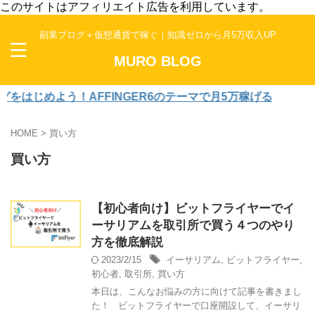
このサイトはアフィリエイト広告を利用しています。
副業ブログ＋仮想通貨で稼ぐ｜知識ゼロから月5万収入UP
MURO BLOG
をはじめよう！AFFINGER6のテーマで月5万稼げる
HOME
>
買い方
買い方
【初心者向け】ビットフライヤーでイ
ーサリアムを取引所で買う４つのやり
方を徹底解説
2023/2/15
イーサリアム
,
ビットフライヤー
,
初心者
,
取引所
,
買い方
本日は、こんなお悩みの方に向けて記事を書きまし
た！ ビットフライヤーで口座開設して、イーサリ