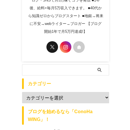
ログ・SNSで月5万稼ぐコツを発信 ■1年
後、給料+毎月5万収入できます。 ■40代か
ら知識ゼロからブログスタート ■地銀→将来
に不安→webライター→ブロガー 【ブログ
開始1年で月5万円達成!】
カテゴリー
ブログを始めるなら「ConoHa
WING」！