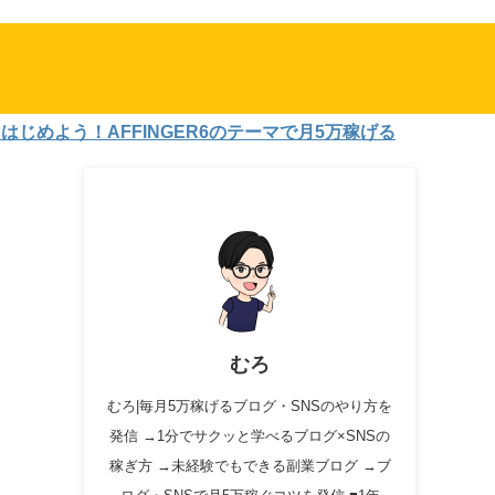
よう！AFFINGER6のテーマで月5万稼げる
むろ
むろ|毎月5万稼げるブログ・SNSのやり方を
発信 →1分でサクッと学べるブログ×SNSの
稼ぎ方 →未経験でもできる副業ブログ →ブ