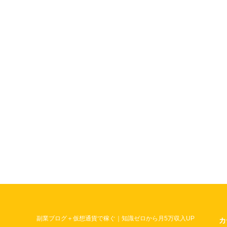
副業ブログ＋仮想通貨で稼ぐ｜知識ゼロから月5万収入UP
カ