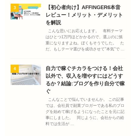
【初心者向け】AFFINGER6本音
3
レビュー！メリット・デメリット
を解説
こんな思いにお応えします。 有料テーマ
はひとつ1万円ほどかかるので、選ぶのに慎
重になりますよね。ぼくもそうでした。 た
だ、もしテーマ選びを成功させて"本気"で ...
自力で稼ぐチカラをつける！会社
4
以外で、収入を増やすにはどうす
るか？結論:ブログを作り自分で稼
ぐ
こんなことで悩んでいませんか。 この記事
では、会社員で副業ブロガーである私のブロ
グを始めて稼げるようになったことを元に記
事にしました。 同じように、会社からの給
料では生活が ...