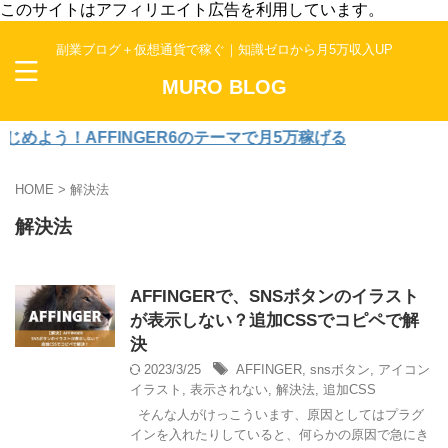
このサイトはアフィリエイト広告を利用しています。
副業ブログ＋仮想通貨で稼ぐ｜知識ゼロから月5万収入UP
MURO BLOG
よう！AFFINGER6のテーマで月5万稼げる
HOME
>
解決法
解決法
AFFINGERで、SNSボタンのイラスト
が表示しない？追加CSSでコピペで解
決
2023/3/25
AFFINGER
,
snsボタン
,
アイコン
イラスト
,
表示されない
,
解決法
,
追加CSS
そんな人がけっこういます、原因としてはプラグ
インを入れたりしていると、何らかの原因で急にき