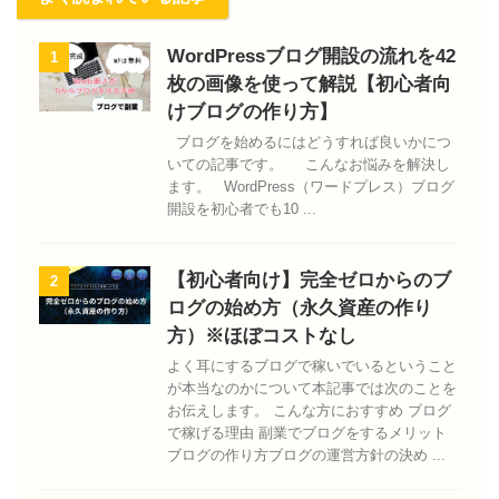
WordPressブログ開設の流れを42
1
枚の画像を使って解説【初心者向
けブログの作り方】
ブログを始めるにはどうすれば良いかにつ
いての記事です。 こんなお悩みを解決し
ます。 WordPress（ワードプレス）ブログ
開設を初心者でも10 ...
【初心者向け】完全ゼロからのブ
2
ログの始め方（永久資産の作り
方）※ほぼコストなし
よく耳にするブログで稼いでいるということ
が本当なのかについて本記事では次のことを
お伝えします。 こんな方におすすめ ブログ
で稼げる理由 副業でブログをするメリット
ブログの作り方ブログの運営方針の決め ...