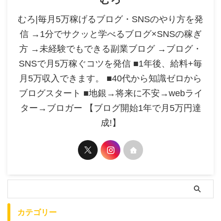
むろ|毎月5万稼げるブログ・SNSのやり方を発
信 →1分でサクッと学べるブログ×SNSの稼ぎ
方 →未経験でもできる副業ブログ →ブログ・
SNSで月5万稼ぐコツを発信 ■1年後、給料+毎
月5万収入できます。 ■40代から知識ゼロから
ブログスタート ■地銀→将来に不安→webライ
ター→ブロガー 【ブログ開始1年で月5万円達
成!】
カテゴリー