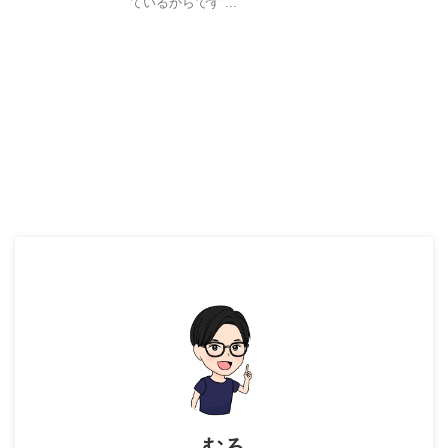
ているからです ...
むろ