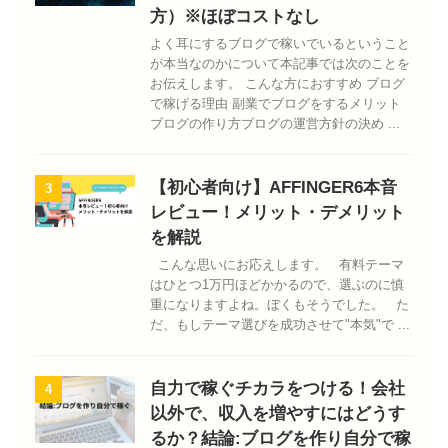
方）※ほぼコストなし
よく耳にするブログで稼いでいるということ
が本当なのかについて本記事では次のことを
お伝えします。 こんな方におすすめ ブログ
で稼げる理由 副業でブログをするメリット
ブログの作り方ブログの運営方針の決め ...
【初心者向け】AFFINGER6本音
3
レビュー！メリット・デメリット
を解説
こんな思いにお応えします。 有料テーマ
はひとつ1万円ほどかかるので、選ぶのに慎
重になりますよね。ぼくもそうでした。 た
だ、もしテーマ選びを成功させて"本気"で ...
自力で稼ぐチカラをつける！会社
4
以外で、収入を増やすにはどうす
るか？結論:ブログを作り自分で稼