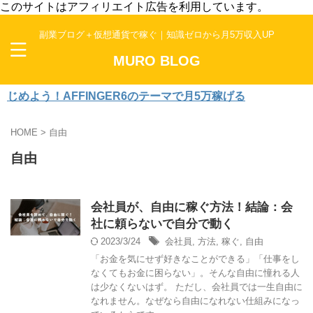
このサイトはアフィリエイト広告を利用しています。
副業ブログ＋仮想通貨で稼ぐ｜知識ゼロから月5万収入UP
MURO BLOG
よう！AFFINGER6のテーマで月5万稼げる
HOME
>
自由
自由
会社員が、自由に稼ぐ方法！結論：会
社に頼らないで自分で動く
2023/3/24
会社員
,
方法
,
稼ぐ
,
自由
「お金を気にせず好きなことができる」「仕事をし
なくてもお金に困らない」。そんな自由に憧れる人
は少なくないはず。 ただし、会社員では一生自由に
なれません。なぜなら自由になれない仕組みになっ