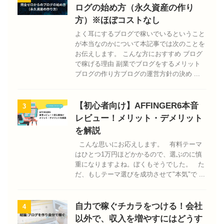
ログの始め方（永久資産の作り
方）※ほぼコストなし
よく耳にするブログで稼いでいるということ
が本当なのかについて本記事では次のことを
お伝えします。 こんな方におすすめ ブログ
で稼げる理由 副業でブログをするメリット
ブログの作り方ブログの運営方針の決め ...
【初心者向け】AFFINGER6本音
3
レビュー！メリット・デメリット
を解説
こんな思いにお応えします。 有料テーマ
はひとつ1万円ほどかかるので、選ぶのに慎
重になりますよね。ぼくもそうでした。 た
だ、もしテーマ選びを成功させて"本気"で ...
自力で稼ぐチカラをつける！会社
4
以外で、収入を増やすにはどうす