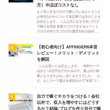
方）※ほぼコストなし
よく耳にするブログで稼いでいるということ
が本当なのかについて本記事では次のことを
お伝えします。 こんな方におすすめ ブログ
で稼げる理由 副業でブログをするメリット
ブログの作り方ブログの運営方針の決め ...
【初心者向け】AFFINGER6本音
3
レビュー！メリット・デメリット
を解説
こんな思いにお応えします。 有料テーマ
はひとつ1万円ほどかかるので、選ぶのに慎
重になりますよね。ぼくもそうでした。 た
だ、もしテーマ選びを成功させて"本気"で ...
自力で稼ぐチカラをつける！会社
4
以外で、収入を増やすにはどうす
るか？結論:ブログを作り自分で稼