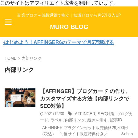
このサイトはアフィリエイト広告を利用しています。
副業ブログ＋仮想通貨で稼ぐ｜知識ゼロから月5万収入UP
MURO BLOG
じめよう！AFFINGER6のテーマで月5万稼げる
HOME
>
内部リンク
内部リンク
【AFFINGER】ブログカード の作り、
カスタマイズする方法【内部リンクで
SEO対策】
2021/12/30
AFFINGER
,
SEO対策
,
ブログカ
ード
,
ラベル
,
内部リンク
,
続きを消す
,
記事ID
AFFINGER プラグインセット販売価格29,800円
（税込） ＼当サイト限定特典付き／ &nbsp