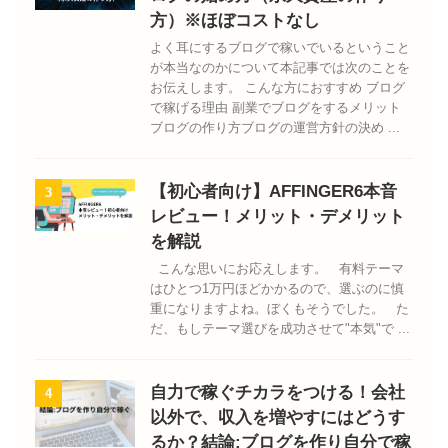
方）※ほぼコストなし
よく耳にするブログで稼いでいるということ
が本当なのかについて本記事では次のことを
お伝えします。 こんな方におすすめ ブログ
で稼げる理由 副業でブログをするメリット
ブログの作り方ブログの運営方針の決め ...
【初心者向け】AFFINGER6本音
3
レビュー！メリット・デメリット
を解説
こんな思いにお応えします。 有料テーマ
はひとつ1万円ほどかかるので、選ぶのに慎
重になりますよね。ぼくもそうでした。 た
だ、もしテーマ選びを成功させて"本気"で ...
自力で稼ぐチカラをつける！会社
4
以外で、収入を増やすにはどうす
るか？結論:ブログを作り自分で稼