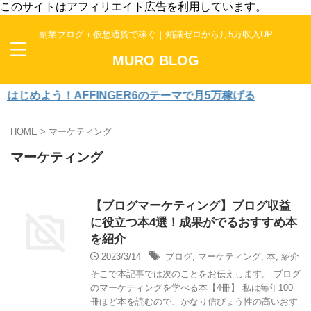
このサイトはアフィリエイト広告を利用しています。
副業ブログ＋仮想通貨で稼ぐ｜知識ゼロから月5万収入UP
MURO BLOG
じめよう！AFFINGER6のテーマで月5万稼げる
HOME
>
マーケティング
マーケティング
【ブログマーケティング】ブログ収益
に役立つ本4選！成果がでるおすすめ本
を紹介
2023/3/14
ブログ
,
マーケティング
,
本
,
紹介
そこで本記事では次のことをお伝えします。 ブログ
のマーケティングを学べる本【4冊】 私は毎年100
冊ほど本を読むので、かなり信ぴょう性の高いおす