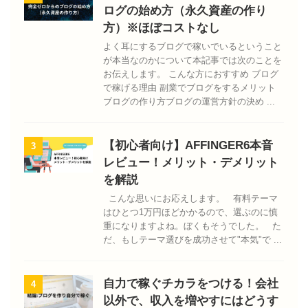
ログの始め方（永久資産の作り
方）※ほぼコストなし
よく耳にするブログで稼いでいるということ
が本当なのかについて本記事では次のことを
お伝えします。 こんな方におすすめ ブログ
で稼げる理由 副業でブログをするメリット
ブログの作り方ブログの運営方針の決め ...
【初心者向け】AFFINGER6本音
3
レビュー！メリット・デメリット
を解説
こんな思いにお応えします。 有料テーマ
はひとつ1万円ほどかかるので、選ぶのに慎
重になりますよね。ぼくもそうでした。 た
だ、もしテーマ選びを成功させて"本気"で ...
自力で稼ぐチカラをつける！会社
4
以外で、収入を増やすにはどうす