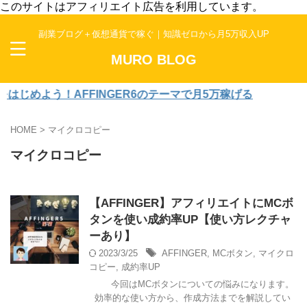
このサイトはアフィリエイト広告を利用しています。
副業ブログ＋仮想通貨で稼ぐ｜知識ゼロから月5万収入UP
MURO BLOG
じめよう！AFFINGER6のテーマで月5万稼げる
HOME
>
マイクロコピー
マイクロコピー
【AFFINGER】アフィリエイトにMCボ
タンを使い成約率UP【使い方レクチャ
ーあり】
2023/3/25
AFFINGER
,
MCボタン
,
マイクロ
コピー
,
成約率UP
今回はMCボタンについての悩みになります。
効率的な使い方から、作成方法までを解説してい