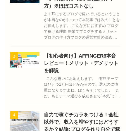
方）※ほぼコストなし
よく耳にするブログで稼いでいるということ
が本当なのかについて本記事では次のことを
お伝えします。 こんな方におすすめ ブログ
で稼げる理由 副業でブログをするメリット
ブログの作り方ブログの運営方針の決め ...
【初心者向け】AFFINGER6本音
3
レビュー！メリット・デメリット
を解説
こんな思いにお応えします。 有料テーマ
はひとつ1万円ほどかかるので、選ぶのに慎
重になりますよね。ぼくもそうでした。 た
だ、もしテーマ選びを成功させて"本気"で ...
自力で稼ぐチカラをつける！会社
4
以外で、収入を増やすにはどうす
るか？結論:ブログを作り自分で稼