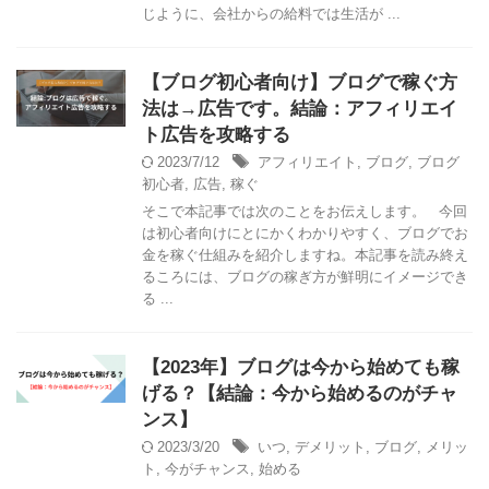
じように、会社からの給料では生活が ...
【ブログ初心者向け】ブログで稼ぐ方
法は→広告です。結論：アフィリエイ
ト広告を攻略する
2023/7/12
アフィリエイト
,
ブログ
,
ブログ
初心者
,
広告
,
稼ぐ
そこで本記事では次のことをお伝えします。 今回
は初心者向けにとにかくわかりやすく、ブログでお
金を稼ぐ仕組みを紹介しますね。本記事を読み終え
るころには、ブログの稼ぎ方が鮮明にイメージでき
る ...
【2023年】ブログは今から始めても稼
げる？【結論：今から始めるのがチャ
ンス】
2023/3/20
いつ
,
デメリット
,
ブログ
,
メリッ
ト
,
今がチャンス
,
始める