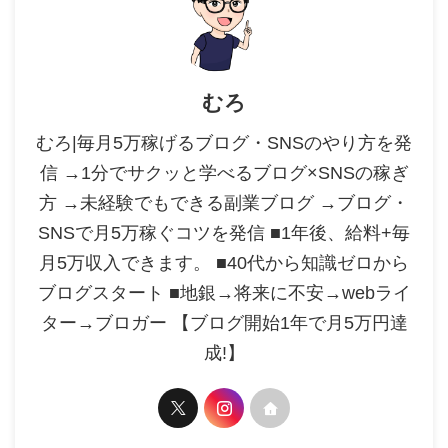
むろ
むろ|毎月5万稼げるブログ・SNSのやり方を発
信 →1分でサクッと学べるブログ×SNSの稼ぎ
方 →未経験でもできる副業ブログ →ブログ・
SNSで月5万稼ぐコツを発信 ■1年後、給料+毎
月5万収入できます。 ■40代から知識ゼロから
ブログスタート ■地銀→将来に不安→webライ
ター→ブロガー 【ブログ開始1年で月5万円達
成!】