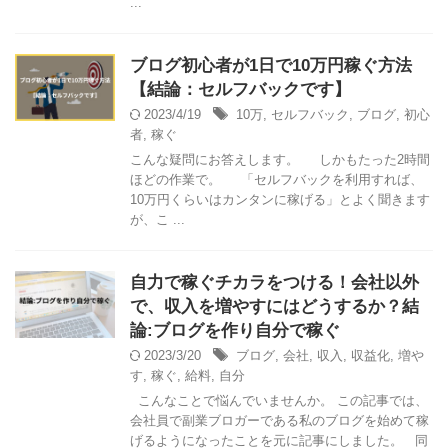
...
ブログ初心者が1日で10万円稼ぐ方法
【結論：セルフバックです】
2023/4/19
10万
,
セルフバック
,
ブログ
,
初心
者
,
稼ぐ
こんな疑問にお答えします。 しかもたった2時間
ほどの作業で。 「セルフバックを利用すれば、
10万円くらいはカンタンに稼げる」とよく聞きます
が、こ ...
自力で稼ぐチカラをつける！会社以外
で、収入を増やすにはどうするか？結
論:ブログを作り自分で稼ぐ
2023/3/20
ブログ
,
会社
,
収入
,
収益化
,
増や
す
,
稼ぐ
,
給料
,
自分
こんなことで悩んでいませんか。 この記事では、
会社員で副業ブロガーである私のブログを始めて稼
げるようになったことを元に記事にしました。 同