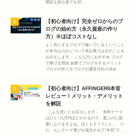
開設を初心者でも10 ...
【初心者向け】完全ゼロからのブ
2
ログの始め方（永久資産の作り
方）※ほぼコストなし
よく耳にするブログで稼いでいるということ
が本当なのかについて本記事では次のことを
お伝えします。 こんな方におすすめ ブログ
で稼げる理由 副業でブログをするメリット
ブログの作り方ブログの運営方針の決め ...
【初心者向け】AFFINGER6本音
3
レビュー！メリット・デメリット
を解説
こんな思いにお応えします。 有料テーマ
はひとつ1万円ほどかかるので、選ぶのに慎
重になりますよね。ぼくもそうでした。 た
だ、もしテーマ選びを成功させて"本気"で ...