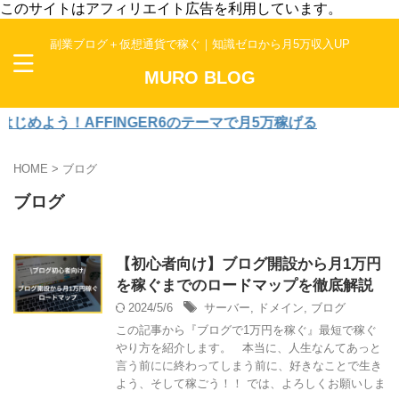
このサイトはアフィリエイト広告を利用しています。
副業ブログ＋仮想通貨で稼ぐ｜知識ゼロから月5万収入UP
MURO BLOG
よう！AFFINGER6のテーマで月5万稼げる
HOME
>
ブログ
ブログ
【初心者向け】ブログ開設から月1万円
を稼ぐまでのロードマップを徹底解説
2024/5/6
サーバー
,
ドメイン
,
ブログ
この記事から『ブログで1万円を稼ぐ』最短で稼ぐ
やり方を紹介します。 本当に、人生なんてあっと
言う前にに終わってしまう前に、好きなことで生き
よう、そして稼ごう！！ では、よろしくお願いしま