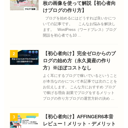
枚の画像を使って解説【初心者向
けブログの作り方】
ブログを始めるにはどうすれば良いかにつ
いての記事です。 こんなお悩みを解決し
ます。 WordPress（ワードプレス）ブログ
開設を初心者でも10 ...
【初心者向け】完全ゼロからのブ
2
ログの始め方（永久資産の作り
方）※ほぼコストなし
よく耳にするブログで稼いでいるということ
が本当なのかについて本記事では次のことを
お伝えします。 こんな方におすすめ ブログ
で稼げる理由 副業でブログをするメリット
ブログの作り方ブログの運営方針の決め ...
【初心者向け】AFFINGER6本音
3
レビュー！メリット・デメリット