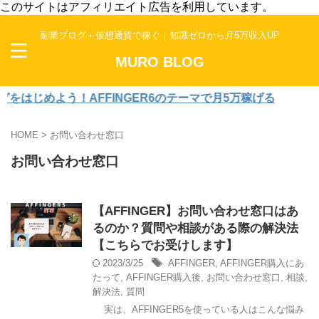
このサイトはアフィリエイト広告を利用しています。
副業ブログ＋仮想通貨で稼ぐ｜知識ゼロから月5万収入UP
MURO BLOG
はじめよう！AFFINGER6のテーマで月5万稼げる
HOME
>
お問い合わせ窓口
お問い合わせ窓口
【AFFINGER】お問い合わせ窓口はあ
るのか？質問や相談がある際の解決法
【こちらでお受けします】
2023/3/25
AFFINGER
,
AFFINGER購入にあ
たって
,
AFFINGER購入後
,
お問い合わせ窓口
,
相談
,
解決法
,
質問
実は、AFFINGER5を使っている人はこんな悩み