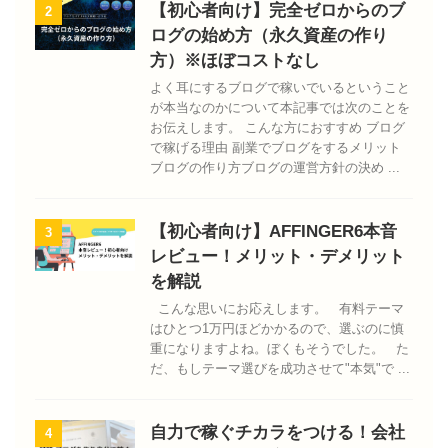
【初心者向け】完全ゼロからのブ
2
ログの始め方（永久資産の作り
方）※ほぼコストなし
よく耳にするブログで稼いでいるということ
が本当なのかについて本記事では次のことを
お伝えします。 こんな方におすすめ ブログ
で稼げる理由 副業でブログをするメリット
ブログの作り方ブログの運営方針の決め ...
【初心者向け】AFFINGER6本音
3
レビュー！メリット・デメリット
を解説
こんな思いにお応えします。 有料テーマ
はひとつ1万円ほどかかるので、選ぶのに慎
重になりますよね。ぼくもそうでした。 た
だ、もしテーマ選びを成功させて"本気"で ...
自力で稼ぐチカラをつける！会社
4