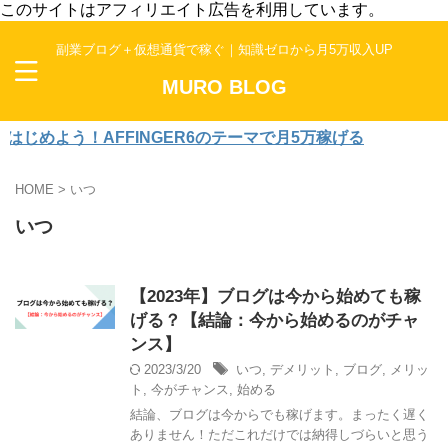
このサイトはアフィリエイト広告を利用しています。
副業ブログ＋仮想通貨で稼ぐ｜知識ゼロから月5万収入UP
MURO BLOG
めよう！AFFINGER6のテーマで月5万稼げる
HOME
>
いつ
いつ
【2023年】ブログは今から始めても稼
げる？【結論：今から始めるのがチャ
ンス】
2023/3/20
いつ
,
デメリット
,
ブログ
,
メリッ
ト
,
今がチャンス
,
始める
結論、ブログは今からでも稼げます。まったく遅く
ありません！ただこれだけでは納得しづらいと思う