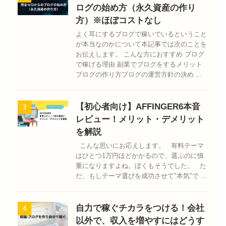
ログの始め方（永久資産の作り
方）※ほぼコストなし
よく耳にするブログで稼いでいるということ
が本当なのかについて本記事では次のことを
お伝えします。 こんな方におすすめ ブログ
で稼げる理由 副業でブログをするメリット
ブログの作り方ブログの運営方針の決め ...
【初心者向け】AFFINGER6本音
3
レビュー！メリット・デメリット
を解説
こんな思いにお応えします。 有料テーマ
はひとつ1万円ほどかかるので、選ぶのに慎
重になりますよね。ぼくもそうでした。 た
だ、もしテーマ選びを成功させて"本気"で ...
自力で稼ぐチカラをつける！会社
4
以外で、収入を増やすにはどうす