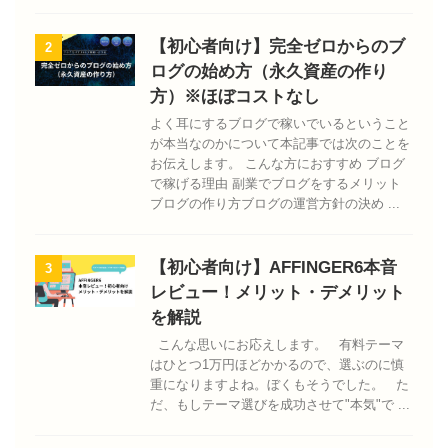
【初心者向け】完全ゼロからのブ
2
ログの始め方（永久資産の作り
方）※ほぼコストなし
よく耳にするブログで稼いでいるということ
が本当なのかについて本記事では次のことを
お伝えします。 こんな方におすすめ ブログ
で稼げる理由 副業でブログをするメリット
ブログの作り方ブログの運営方針の決め ...
【初心者向け】AFFINGER6本音
3
レビュー！メリット・デメリット
を解説
こんな思いにお応えします。 有料テーマ
はひとつ1万円ほどかかるので、選ぶのに慎
重になりますよね。ぼくもそうでした。 た
だ、もしテーマ選びを成功させて"本気"で ...