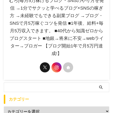
むろ|毎月5万稼げるブログ・SNSのやり方を発
信 →1分でサクッと学べるブログ×SNSの稼ぎ
方 →未経験でもできる副業ブログ →ブログ・
SNSで月5万稼ぐコツを発信 ■1年後、給料+毎
月5万収入できます。 ■40代から知識ゼロから
ブログスタート ■地銀→将来に不安→webライ
ター→ブロガー 【ブログ開始1年で月5万円達
成!】
カテゴリー