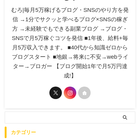
むろ|毎月5万稼げるブログ・SNSのやり方を発
信 →1分でサクッと学べるブログ×SNSの稼ぎ
方 →未経験でもできる副業ブログ →ブログ・
SNSで月5万稼ぐコツを発信 ■1年後、給料+毎
月5万収入できます。 ■40代から知識ゼロから
ブログスタート ■地銀→将来に不安→webライ
ター→ブロガー 【ブログ開始1年で月5万円達
成!】
カテゴリー