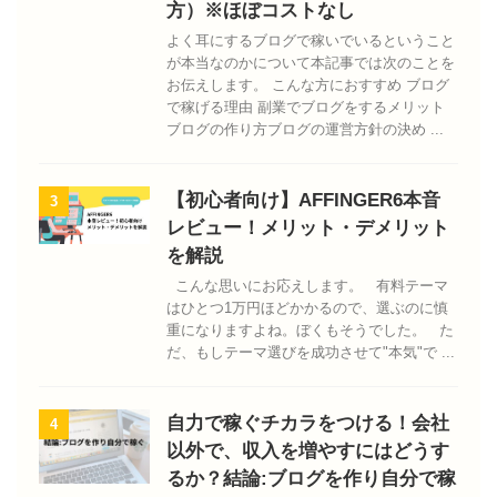
方）※ほぼコストなし
よく耳にするブログで稼いでいるということ
が本当なのかについて本記事では次のことを
お伝えします。 こんな方におすすめ ブログ
で稼げる理由 副業でブログをするメリット
ブログの作り方ブログの運営方針の決め ...
【初心者向け】AFFINGER6本音
3
レビュー！メリット・デメリット
を解説
こんな思いにお応えします。 有料テーマ
はひとつ1万円ほどかかるので、選ぶのに慎
重になりますよね。ぼくもそうでした。 た
だ、もしテーマ選びを成功させて"本気"で ...
自力で稼ぐチカラをつける！会社
4
以外で、収入を増やすにはどうす
るか？結論:ブログを作り自分で稼