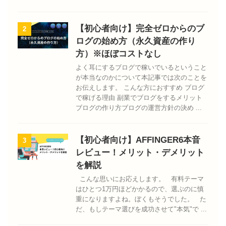
【初心者向け】完全ゼロからのブ
2
ログの始め方（永久資産の作り
方）※ほぼコストなし
よく耳にするブログで稼いでいるということ
が本当なのかについて本記事では次のことを
お伝えします。 こんな方におすすめ ブログ
で稼げる理由 副業でブログをするメリット
ブログの作り方ブログの運営方針の決め ...
【初心者向け】AFFINGER6本音
3
レビュー！メリット・デメリット
を解説
こんな思いにお応えします。 有料テーマ
はひとつ1万円ほどかかるので、選ぶのに慎
重になりますよね。ぼくもそうでした。 た
だ、もしテーマ選びを成功させて"本気"で ...