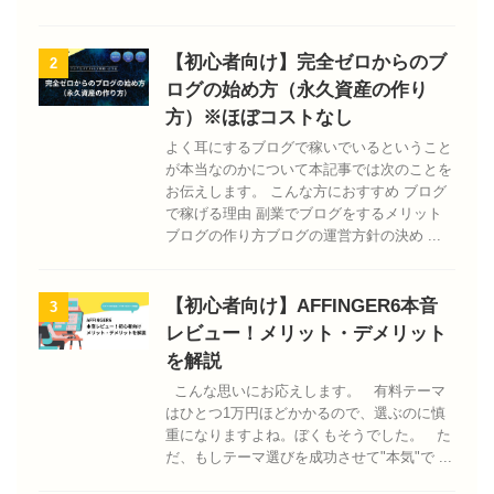
【初心者向け】完全ゼロからのブ
2
ログの始め方（永久資産の作り
方）※ほぼコストなし
よく耳にするブログで稼いでいるということ
が本当なのかについて本記事では次のことを
お伝えします。 こんな方におすすめ ブログ
で稼げる理由 副業でブログをするメリット
ブログの作り方ブログの運営方針の決め ...
【初心者向け】AFFINGER6本音
3
レビュー！メリット・デメリット
を解説
こんな思いにお応えします。 有料テーマ
はひとつ1万円ほどかかるので、選ぶのに慎
重になりますよね。ぼくもそうでした。 た
だ、もしテーマ選びを成功させて"本気"で ...