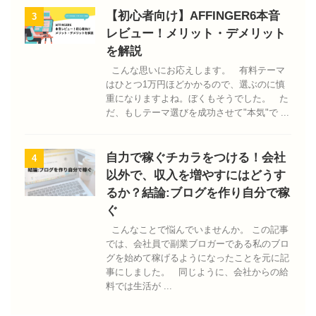
【初心者向け】AFFINGER6本音
3
レビュー！メリット・デメリット
を解説
こんな思いにお応えします。 有料テーマ
はひとつ1万円ほどかかるので、選ぶのに慎
重になりますよね。ぼくもそうでした。 た
だ、もしテーマ選びを成功させて"本気"で ...
自力で稼ぐチカラをつける！会社
4
以外で、収入を増やすにはどうす
るか？結論:ブログを作り自分で稼
ぐ
こんなことで悩んでいませんか。 この記事
では、会社員で副業ブロガーである私のブロ
グを始めて稼げるようになったことを元に記
事にしました。 同じように、会社からの給
料では生活が ...