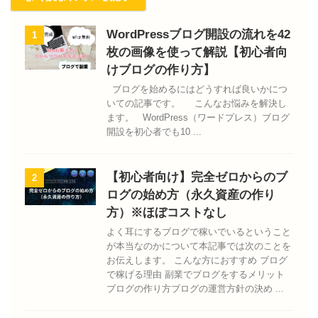
WordPressブログ開設の流れを42
1
枚の画像を使って解説【初心者向
けブログの作り方】
ブログを始めるにはどうすれば良いかにつ
いての記事です。 こんなお悩みを解決し
ます。 WordPress（ワードプレス）ブログ
開設を初心者でも10 ...
【初心者向け】完全ゼロからのブ
2
ログの始め方（永久資産の作り
方）※ほぼコストなし
よく耳にするブログで稼いでいるということ
が本当なのかについて本記事では次のことを
お伝えします。 こんな方におすすめ ブログ
で稼げる理由 副業でブログをするメリット
ブログの作り方ブログの運営方針の決め ...