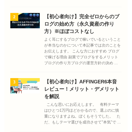
【初心者向け】完全ゼロからのブ
2
ログの始め方（永久資産の作り
方）※ほぼコストなし
よく耳にするブログで稼いでいるということ
が本当なのかについて本記事では次のことを
お伝えします。 こんな方におすすめ ブログ
で稼げる理由 副業でブログをするメリット
ブログの作り方ブログの運営方針の決め ...
【初心者向け】AFFINGER6本音
3
レビュー！メリット・デメリット
を解説
こんな思いにお応えします。 有料テーマ
はひとつ1万円ほどかかるので、選ぶのに慎
重になりますよね。ぼくもそうでした。 た
だ、もしテーマ選びを成功させて"本気"で ...