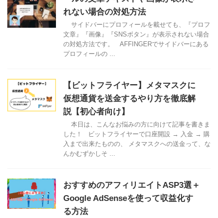
れない場合の対処方法
サイドバーにプロフィールを載せても、『プロフ
文章』『画像』『SNSボタン』が表示されない場合
の対処方法です。 AFFINGERでサイドバーにある
プロフィールの ...
【ビットフライヤー】メタマスクに
仮想通貨を送金するやり方を徹底解
説【初心者向け】
本日は、こんなお悩みの方に向けて記事を書きま
した！ ビットフライヤーで口座開設 → 入金 → 購
入まで出来たものの、 メタマスクへの送金って、な
んかむずかしそ ...
おすすめのアフィリエイトASP3選＋
Google AdSenseを使って収益化す
る方法