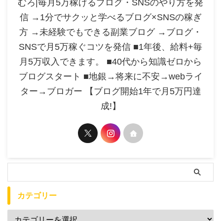
むろ|毎月5万稼げるブログ・SNSのやり方を発
信 →1分でサクッと学べるブログ×SNSの稼ぎ
方 →未経験でもできる副業ブログ →ブログ・
SNSで月5万稼ぐコツを発信 ■1年後、給料+毎
月5万収入できます。 ■40代から知識ゼロから
ブログスタート ■地銀→将来に不安→webライ
ター→ブロガー 【ブログ開始1年で月5万円達
成!】
カテゴリー