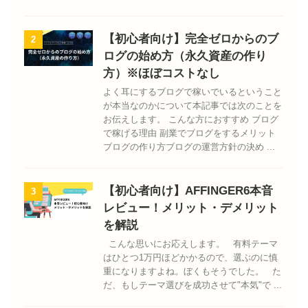
【初心者向け】完全ゼロからのブ
2
ログの始め方（永久資産の作り
方）※ほぼコストなし
よく耳にするブログで稼いでいるということ
が本当なのかについて本記事では次のことを
お伝えします。 こんな方におすすめ ブログ
で稼げる理由 副業でブログをするメリット
ブログの作り方ブログの運営方針の決め ...
【初心者向け】AFFINGER6本音
3
レビュー！メリット・デメリット
を解説
こんな思いにお応えします。 有料テーマ
はひとつ1万円ほどかかるので、選ぶのに慎
重になりますよね。ぼくもそうでした。 た
だ、もしテーマ選びを成功させて"本気"で ...