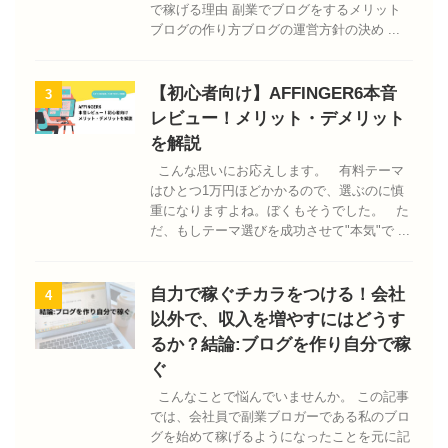
で稼げる理由 副業でブログをするメリット
ブログの作り方ブログの運営方針の決め ...
【初心者向け】AFFINGER6本音
3
レビュー！メリット・デメリット
を解説
こんな思いにお応えします。 有料テーマ
はひとつ1万円ほどかかるので、選ぶのに慎
重になりますよね。ぼくもそうでした。 た
だ、もしテーマ選びを成功させて"本気"で ...
自力で稼ぐチカラをつける！会社
4
以外で、収入を増やすにはどうす
るか？結論:ブログを作り自分で稼
ぐ
こんなことで悩んでいませんか。 この記事
では、会社員で副業ブロガーである私のブロ
グを始めて稼げるようになったことを元に記