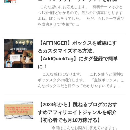
こんな思いにお応えします。 有料テーマはひと
つ1万円ほどかかるので、選ぶのに慎重になります
よね。ぼくもそうでした。 ただ、もしテーマ選び
を成功させて"本気"で ...
【AFFINGER】ボックスを破線にす
るカスタマイズする方法、
【AddQuickTag】にタグ登録で簡単
に！
こんな感じになります。 これを使うと便利な
ボックスタグの紹介します。 『点線ボックス』こ
んなボックスだと目立ってわかりやすいですよ ...
【2023年から】跳ねるブログのおす
すめアフィリエイトジャンルを紹介
【初心者でも月10万稼げる】
今回はこんなお悩みに答えていきます。