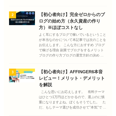
【初心者向け】完全ゼロからのブ
2
ログの始め方（永久資産の作り
方）※ほぼコストなし
よく耳にするブログで稼いでいるということ
が本当なのかについて本記事では次のことを
お伝えします。 こんな方におすすめ ブログ
で稼げる理由 副業でブログをするメリット
ブログの作り方ブログの運営方針の決め ...
【初心者向け】AFFINGER6本音
3
レビュー！メリット・デメリット
を解説
こんな思いにお応えします。 有料テーマ
はひとつ1万円ほどかかるので、選ぶのに慎
重になりますよね。ぼくもそうでした。 た
だ、もしテーマ選びを成功させて"本気"で ...