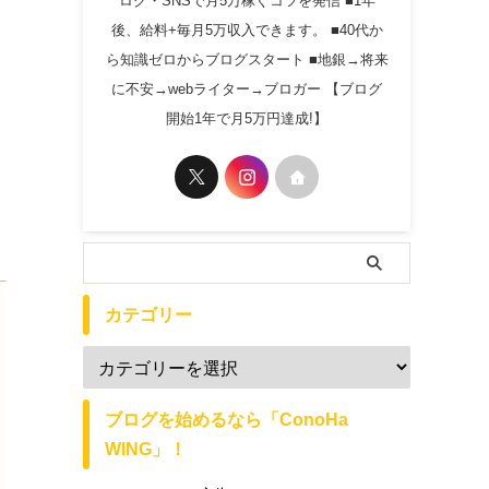
ログ・SNSで月5万稼ぐコツを発信 ■1年
後、給料+毎月5万収入できます。 ■40代か
ら知識ゼロからブログスタート ■地銀→将来
に不安→webライター→ブロガー 【ブログ
開始1年で月5万円達成!】
カテゴリー
ブログを始めるなら「ConoHa
WING」！