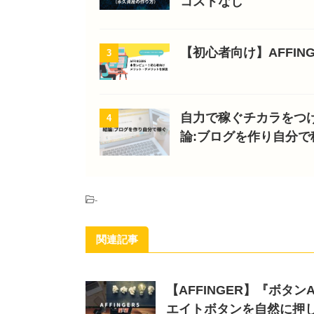
コストなし
【初心者向け】AFFI
3
自力で稼ぐチカラをつ
4
論:ブログを作り自分で
-
関連記事
【AFFINGER】『ボ
エイトボタンを自然に押