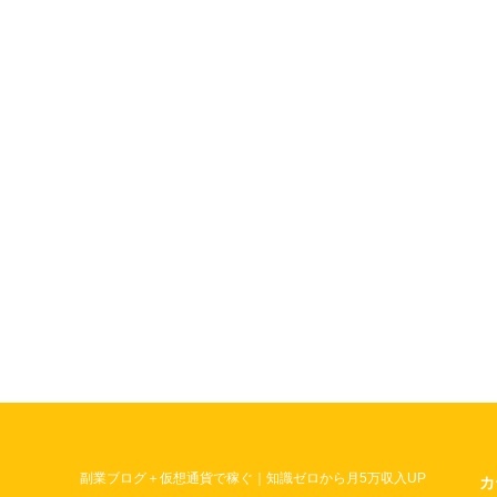
副業ブログ＋仮想通貨で稼ぐ｜知識ゼロから月5万収入UP
カ