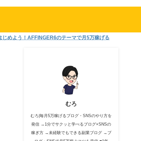
う！AFFINGER6のテーマで月5万稼げる
むろ
むろ|毎月5万稼げるブログ・SNSのやり方を
発信 →1分でサクッと学べるブログ×SNSの
稼ぎ方 →未経験でもできる副業ブログ →ブ