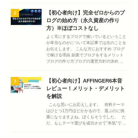
【初心者向け】完全ゼロからのブ
2
ログの始め方（永久資産の作り
方）※ほぼコストなし
よく耳にするブログで稼いでいるということ
が本当なのかについて本記事では次のことを
お伝えします。 こんな方におすすめ ブログ
で稼げる理由 副業でブログをするメリット
ブログの作り方ブログの運営方針の決め ...
【初心者向け】AFFINGER6本音
3
レビュー！メリット・デメリット
を解説
こんな思いにお応えします。 有料テーマ
はひとつ1万円ほどかかるので、選ぶのに慎
重になりますよね。ぼくもそうでした。 た
だ、もしテーマ選びを成功させて"本気"で ...