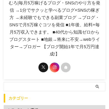
むろ|毎月5万稼げるブログ・SNSのやり方を発
信 →1分でサクッと学べるブログ×SNSの稼ぎ
方 →未経験でもできる副業ブログ →ブログ・
SNSで月5万稼ぐコツを発信 ■1年後、給料+毎
月5万収入できます。 ■40代から知識ゼロから
ブログスタート ■地銀→将来に不安→webライ
ター→ブロガー 【ブログ開始1年で月5万円達
成!】
カテゴリー