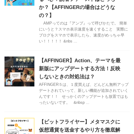
か？【AFFINGERの場合はどうな
の？】
AMPってのは『アンプ』って呼びかたで。 簡単
にいうと？スマホ表示速度を速くすること 実際に
ブログをスマホで表示したら、速度がめっちゃ早
い！！！！！ &nbs ...
【AFFINGER】Action、テーマを最
新版にアップデートする方法！反映
しないときの対処法は？
AFFINGER５は、１度買えば、どんどん無料アップ
デートされていって、新しい機能が追加されていく
んです！！ せっかくのアップデートも放置ではも
ったいないです。 &nbsp ...
【ビットフライヤー】メタマスクに
仮想通貨を送金するやり方を徹底解