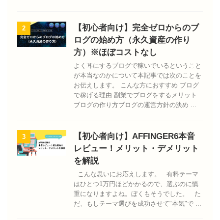
【初心者向け】完全ゼロからのブ
2
ログの始め方（永久資産の作り
方）※ほぼコストなし
よく耳にするブログで稼いでいるということ
が本当なのかについて本記事では次のことを
お伝えします。 こんな方におすすめ ブログ
で稼げる理由 副業でブログをするメリット
ブログの作り方ブログの運営方針の決め ...
【初心者向け】AFFINGER6本音
3
レビュー！メリット・デメリット
を解説
こんな思いにお応えします。 有料テーマ
はひとつ1万円ほどかかるので、選ぶのに慎
重になりますよね。ぼくもそうでした。 た
だ、もしテーマ選びを成功させて"本気"で ...