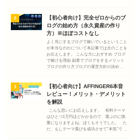
【初心者向け】完全ゼロからのブ
2
ログの始め方（永久資産の作り
方）※ほぼコストなし
よく耳にするブログで稼いでいるということ
が本当なのかについて本記事では次のことを
お伝えします。 こんな方におすすめ ブログ
で稼げる理由 副業でブログをするメリット
ブログの作り方ブログの運営方針の決め ...
【初心者向け】AFFINGER6本音
3
レビュー！メリット・デメリット
を解説
こんな思いにお応えします。 有料テーマ
はひとつ1万円ほどかかるので、選ぶのに慎
重になりますよね。ぼくもそうでした。 た
だ、もしテーマ選びを成功させて"本気"で ...