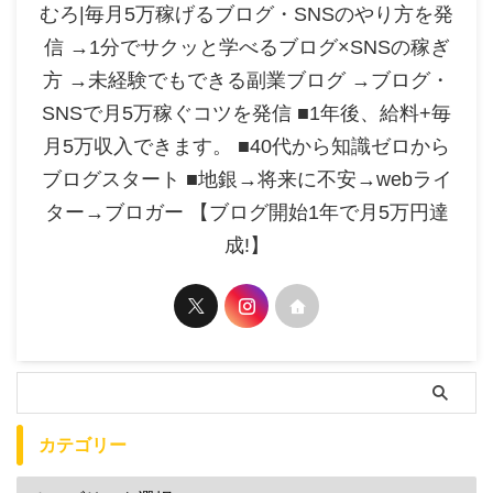
むろ|毎月5万稼げるブログ・SNSのやり方を発
信 →1分でサクッと学べるブログ×SNSの稼ぎ
方 →未経験でもできる副業ブログ →ブログ・
SNSで月5万稼ぐコツを発信 ■1年後、給料+毎
月5万収入できます。 ■40代から知識ゼロから
ブログスタート ■地銀→将来に不安→webライ
ター→ブロガー 【ブログ開始1年で月5万円達
成!】
カテゴリー