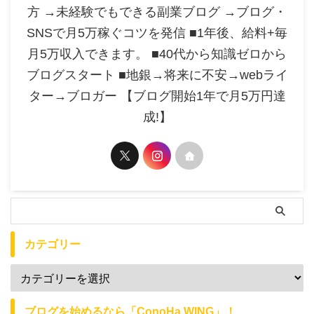
方 →未経験でもできる副業ブログ →ブログ・
SNSで月5万稼ぐコツを発信 ■1年後、給料+毎
月5万収入できます。 ■40代から知識ゼロから
ブログスタート ■地銀→将来に不安→webライ
ター→ブロガー 【ブログ開始1年で月5万円達
成!】
カテゴリー
ブログを始めるなら「ConoHa WING」！