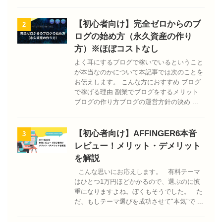
【初心者向け】完全ゼロからのブ
2
ログの始め方（永久資産の作り
方）※ほぼコストなし
よく耳にするブログで稼いでいるということ
が本当なのかについて本記事では次のことを
お伝えします。 こんな方におすすめ ブログ
で稼げる理由 副業でブログをするメリット
ブログの作り方ブログの運営方針の決め ...
【初心者向け】AFFINGER6本音
3
レビュー！メリット・デメリット
を解説
こんな思いにお応えします。 有料テーマ
はひとつ1万円ほどかかるので、選ぶのに慎
重になりますよね。ぼくもそうでした。 た
だ、もしテーマ選びを成功させて"本気"で ...