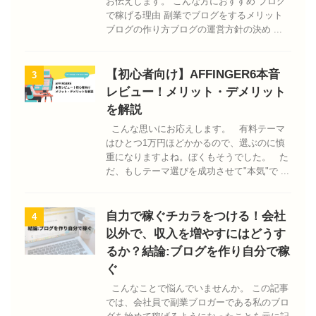
お伝えします。 こんな方におすすめ ブログ
で稼げる理由 副業でブログをするメリット
ブログの作り方ブログの運営方針の決め ...
【初心者向け】AFFINGER6本音
3
レビュー！メリット・デメリット
を解説
こんな思いにお応えします。 有料テーマ
はひとつ1万円ほどかかるので、選ぶのに慎
重になりますよね。ぼくもそうでした。 た
だ、もしテーマ選びを成功させて"本気"で ...
自力で稼ぐチカラをつける！会社
4
以外で、収入を増やすにはどうす
るか？結論:ブログを作り自分で稼
ぐ
こんなことで悩んでいませんか。 この記事
では、会社員で副業ブロガーである私のブロ