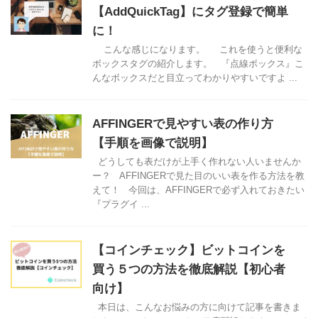
【AddQuickTag】にタグ登録で簡単
に！
こんな感じになります。 これを使うと便利な
ボックスタグの紹介します。 『点線ボックス』こ
んなボックスだと目立ってわかりやすいですよ ...
AFFINGERで見やすい表の作り方
【手順を画像で説明】
どうしても表だけが上手く作れない人いませんか
ー？ AFFINGERで見た目のいい表を作る方法を教
えて！ 今回は、AFFINGERで必ず入れておきたい
『プラグイ ...
【コインチェック】ビットコインを
買う５つの方法を徹底解説【初心者
向け】
本日は、こんなお悩みの方に向けて記事を書きま