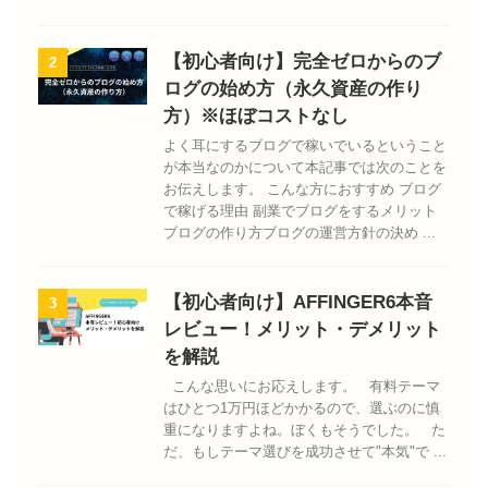
【初心者向け】完全ゼロからのブ
2
ログの始め方（永久資産の作り
方）※ほぼコストなし
よく耳にするブログで稼いでいるということ
が本当なのかについて本記事では次のことを
お伝えします。 こんな方におすすめ ブログ
で稼げる理由 副業でブログをするメリット
ブログの作り方ブログの運営方針の決め ...
【初心者向け】AFFINGER6本音
3
レビュー！メリット・デメリット
を解説
こんな思いにお応えします。 有料テーマ
はひとつ1万円ほどかかるので、選ぶのに慎
重になりますよね。ぼくもそうでした。 た
だ、もしテーマ選びを成功させて"本気"で ...