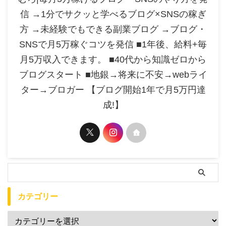
信 →1分でサクッと学べるブログ×SNSの稼ぎ
方 →未経験でもできる副業ブログ →ブログ・
SNSで月5万稼ぐコツを発信 ■1年後、給料+毎
月5万収入できます。 ■40代から知識ゼロから
ブログスタート ■地銀→将来に不安→webライ
ター→ブロガー 【ブログ開始1年で月5万円達
成!】
カテゴリー