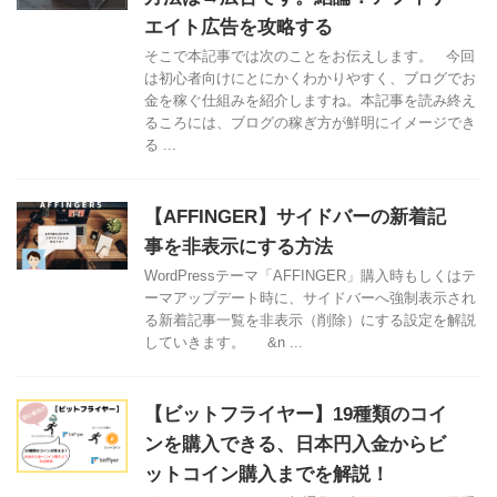
エイト広告を攻略する
そこで本記事では次のことをお伝えします。 今回
は初心者向けにとにかくわかりやすく、ブログでお
金を稼ぐ仕組みを紹介しますね。本記事を読み終え
るころには、ブログの稼ぎ方が鮮明にイメージでき
る ...
【AFFINGER】サイドバーの新着記
事を非表示にする方法
WordPressテーマ「AFFINGER」購入時もしくはテ
ーマアップデート時に、サイドバーへ強制表示され
る新着記事一覧を非表示（削除）にする設定を解説
していきます。 &n ...
【ビットフライヤー】19種類のコイ
ンを購入できる、日本円入金からビ
ットコイン購入までを解説！