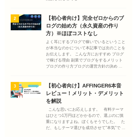
【初心者向け】完全ゼロからのブ
2
ログの始め方（永久資産の作り
方）※ほぼコストなし
よく耳にするブログで稼いでいるということ
が本当なのかについて本記事では次のことを
お伝えします。 こんな方におすすめ ブログ
で稼げる理由 副業でブログをするメリット
ブログの作り方ブログの運営方針の決め ...
【初心者向け】AFFINGER6本音
3
レビュー！メリット・デメリット
を解説
こんな思いにお応えします。 有料テーマ
はひとつ1万円ほどかかるので、選ぶのに慎
重になりますよね。ぼくもそうでした。 た
だ、もしテーマ選びを成功させて"本気"で ...