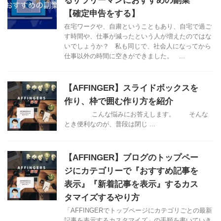
るサラリーマンにおすすめの副業
【確定申告をする】
在宅ワークや、自粛ということもあり、自宅で過ご
す時間や、仕事が減ったという人が増えたのではな
いでしょうか？ 私も同じで、社会人になってから
仕事以外の時間に空きができました。 ...
【AFFINGER】スライドボックスを
作り、枠で囲む作り方を紹介
こんな悩みにお答えします。 そんな
とき便利なのが、普段は閉じ ...
【AFFINGER】ブログのトップペー
ジにカテゴリーで『おすすめ記事を
表示』『新着記事を表示』するカス
タマイズするやり方
「AFFINGERでトップページにカテゴリごとの最新
記事を表示するカスタマイズ」の手順を書いていき