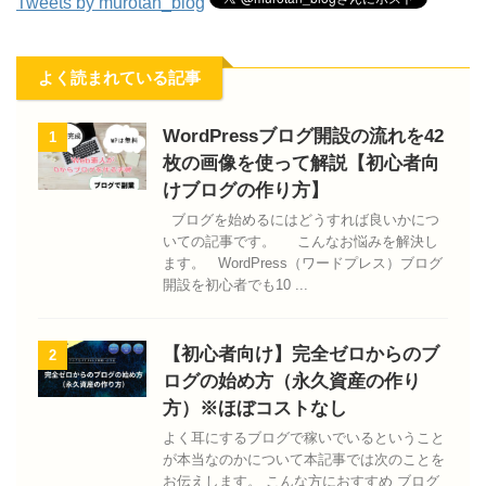
Tweets by murotan_blog
よく読まれている記事
WordPressブログ開設の流れを42
1
枚の画像を使って解説【初心者向
けブログの作り方】
ブログを始めるにはどうすれば良いかにつ
いての記事です。 こんなお悩みを解決し
ます。 WordPress（ワードプレス）ブログ
開設を初心者でも10 ...
【初心者向け】完全ゼロからのブ
2
ログの始め方（永久資産の作り
方）※ほぼコストなし
よく耳にするブログで稼いでいるということ
が本当なのかについて本記事では次のことを
お伝えします。 こんな方におすすめ ブログ