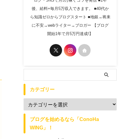
ログ・SNSで月5万稼ぐコツを発信 ■1年
後、給料+毎月5万収入できます。 ■40代か
ら知識ゼロからブログスタート ■地銀→将来
に不安→webライター→ブロガー 【ブログ
開始1年で月5万円達成!】
カテゴリー
ブログを始めるなら「ConoHa
WING」！