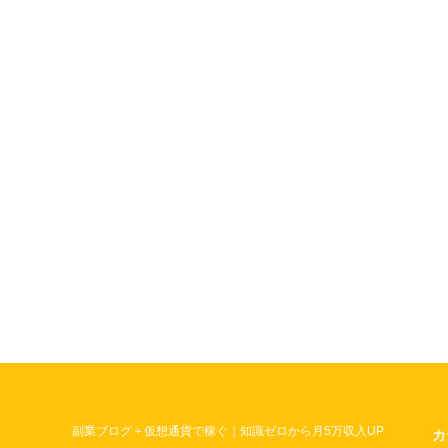
副業ブログ＋仮想通貨で稼ぐ｜知識ゼロから月5万収入UP
カ