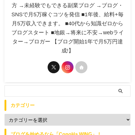
方 →未経験でもできる副業ブログ →ブログ・
SNSで月5万稼ぐコツを発信 ■1年後、給料+毎
月5万収入できます。 ■40代から知識ゼロから
ブログスタート ■地銀→将来に不安→webライ
ター→ブロガー 【ブログ開始1年で月5万円達
成!】
カテゴリー
ブログを始めるなら「ConoHa WING」！