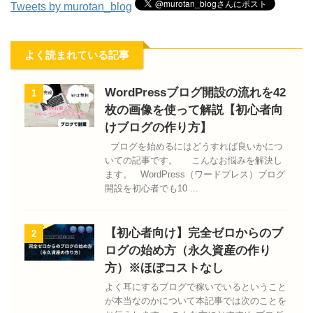
Tweets by murotan_blog
よく読まれている記事
WordPressブログ開設の流れを42
1
枚の画像を使って解説【初心者向
けブログの作り方】
ブログを始めるにはどうすれば良いかにつ
いての記事です。 こんなお悩みを解決し
ます。 WordPress（ワードプレス）ブログ
開設を初心者でも10 ...
【初心者向け】完全ゼロからのブ
2
ログの始め方（永久資産の作り
方）※ほぼコストなし
よく耳にするブログで稼いでいるということ
が本当なのかについて本記事では次のことを