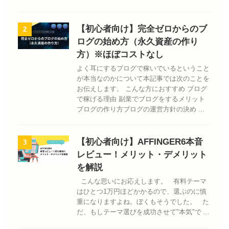
【初心者向け】完全ゼロからのブ
2
ログの始め方（永久資産の作り
方）※ほぼコストなし
よく耳にするブログで稼いでいるということ
が本当なのかについて本記事では次のことを
お伝えします。 こんな方におすすめ ブログ
で稼げる理由 副業でブログをするメリット
ブログの作り方ブログの運営方針の決め ...
【初心者向け】AFFINGER6本音
3
レビュー！メリット・デメリット
を解説
こんな思いにお応えします。 有料テーマ
はひとつ1万円ほどかかるので、選ぶのに慎
重になりますよね。ぼくもそうでした。 た
だ、もしテーマ選びを成功させて"本気"で ...