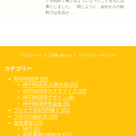
グを始めて稼げるようになったことを元に記
事にしました。 同じように、会社からの給
料では生活が ...
プロフィール
お問い合わせ
プライバシーポリシー
カテゴリー
AFFINGER (53)
AFFINGER 記事作成 (23)
AFFINGERカスタマイズ (19)
AFFINGERデザイン (6)
AFFINGER収益化 (3)
ブログで月5万円稼ぐ (21)
ブログの始め方 (15)
仮想通貨 (19)
NFT (1)
仮想通貨の始め方 (17)